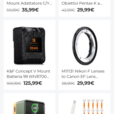
Mount Adattatore C/Y-
Obiettivi Pentax K a
L Manuale Fuoco:
Fotocamere C Mount
35,99€
29,99€
59,99€
42,99€
Compatibile con
Compatibile con
CONTAX/Compatibile
con Yashica (C/Y) Lente
a L Mount Corpo
Fotocamera
K&F Concept V Mount
M11131 Nikon F Lenses
Batteria 99 Wh/6700
to Canon EF Lens
mAh/14,8 V
Mount K&F Concept
125,99€
29,99€
169,99€
38,99€
Coadiuvante 65W
Adapter
Carica Rapida PD
Bidirezionale con USB-
C/D-TAP/USB-A/USB-
C/BP,Schermo OLED,
per