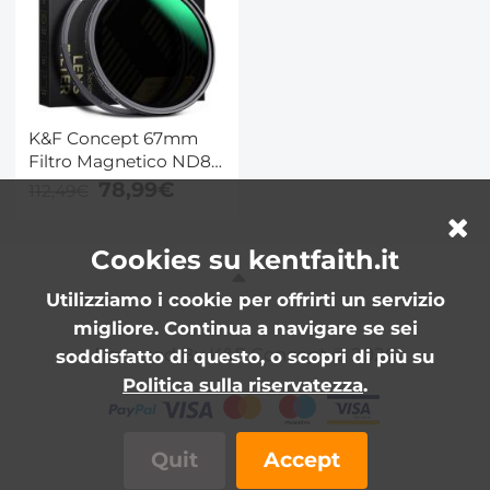
con Foro per Vite
1/4/dito Pieghevole
K&F Concept 67mm
Filtro Magnetico ND8-
128 (5 Stop) Variabile +
78,99€
112,49€
Anello adattatore
Magnetico - Serie
Nano-Xcel
Cookies su kentfaith.it
Utilizziamo i cookie per offrirti un servizio
migliore. Continua a navigare se sei
Powered By K&F Concept © 2026
soddisfatto di questo, o scopri di più su
Politica sulla riservatezza
.
Quit
Accept