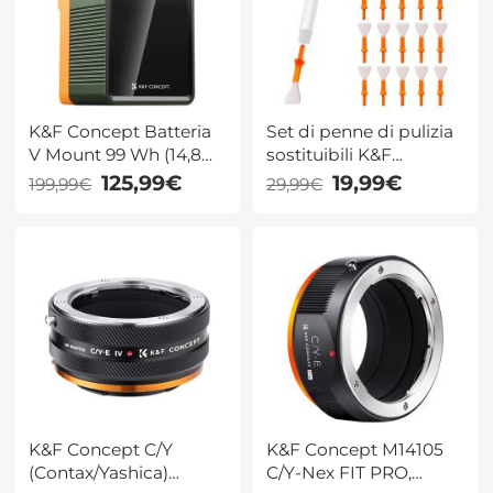
Viaggio/Fotocamera/Smartphone
K&F Concept Batteria
Set di penne di pulizia
V Mount 99 Wh (14,8
sostituibili K&F
V/6700 mAh) PD100W
Concept, stick di
125,99€
19,99€
199,99€
29,99€
Mini batteria V-Mount
pulizia APS-C*20
con DC/D-Tap/Dual
USB-C/USB-A/TFT
Display per
videocamera,
videocamera, luce,
monitor V99 Pro
K&F Concept C/Y
K&F Concept M14105
(Contax/Yashica)
C/Y-Nex FIT PRO,