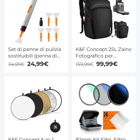
ecc.
Set di penne di pulizia
K&F Concept 25L Zaino
sostituibili (penna di
Fotografico per
pulizia + testina in
Fotografi di Grande
24,99€
99,99€
34,99€
159,99€
silicone * 2 + stick di
Capacità con
pulizia full frame * 6)
Parapioggia per
Trekking e Outdoor -
Backpack Nature
Wander 01(Nero +
Rosso)
K&F Concept 5-in-1
82mm Kit Filtri, Filtro