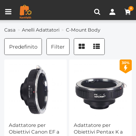
Confronta prodotto (0)
VISTI DI RECENTE
0
Casa
Anelli Adattatori
C-Mount Body
Predefinito
Filter
30%
Adattatore per
Adattatore per
Obiettivi Canon EF a
Obiettivi Pentax K a