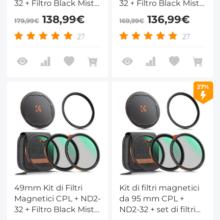
32 + Filtro Black Mist
32 + Filtro Black Mist
1/4 + Adattatore +
1/4 + Adattatore +
138,99€
136,99€
179,99€
169,99€
Copriobiettivo
Copriobiettivo
Magnetico con 28
Magnetico con 28
27
27
Strati di Rivestimento
Strati di Rivestimento
Nano - Serie Nano-
Nano - Serie Nano-
Xcel
Xcel
27%
49mm Kit di Filtri
Kit di filtri magnetici
Magnetici CPL + ND2-
da 95 mm CPL +
32 + Filtro Black Mist
ND2-32 + set di filtri