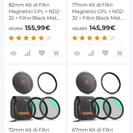
82mm Kit di Filtri
77mm Kit di Filtri
Magnetici CPL + ND2-
Magnetici CPL + ND2-
32 + Filtro Black Mist
32 + Filtro Black Mist
1/4 + Adattatore +
1/4 + Adattatore +
155,99€
145,99€
181,99€
168,99€
Copriobiettivo
Copriobiettivo
Magnetico con 28
Magnetico con 28
27
27
Strati di Rivestimento
Strati di Rivestimento
Nano - Serie Nano-
Nano - Serie Nano-
Xcel
Xcel
72mm Kit di Filtri
67mm Kit di Filtri