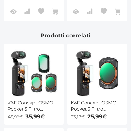
Magnetico con 28
Magnetico con 28
Strati di Rivestimento
Strati di Rivestimento
Nano - Serie Nano-
Nano - Serie Nano-
Xcel
Xcel
Prodotti correlati
K&F Concept OSMO
K&F Concept OSMO
Pocket 3 Filtro
Pocket 3 Filtro
Magnetico,3 Pack Kit
Magnetico, Kit Filtri
35,99€
25,99€
45,99€
33,17€
Filtri Magnetici
Magnetici Black Mist
CPL+Black Mist 1/4+
1/4+ ND2-32 Filtro