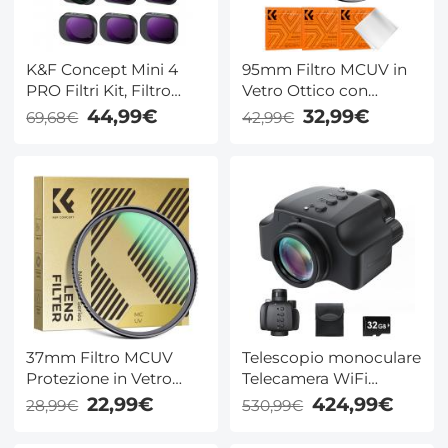
K&F Concept Mini 4
95mm Filtro MCUV in
PRO Filtri Kit, Filtro
Vetro Ottico con
Polarizzatore Circolare
Rivestimento Nano + 3
44,99€
32,99€
69,68€
42,99€
CPL, ND8, ND16, ND32,
Panni per La Pulizia -
ND64, ND128
Serie Nano-Klear
Compatibile con DJI
MINI 4 PRO per 28
Strati Nano
Rivestimento
37mm Filtro MCUV
Telescopio monoculare
Protezione in Vetro
Telecamera WiFi
Ottico HD Sottile con
8x42mm BAK4 Prisma
22,99€
424,99€
28,99€
530,99€
Rivestimento Nano a
2K Foto 1080P Video
24 Strati - Serie Nano-
4000mAh Batteria