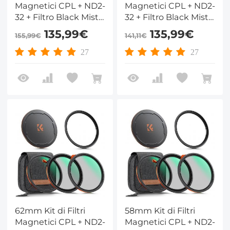
Magnetici CPL + ND2-
Magnetici CPL + ND2-
32 + Filtro Black Mist
32 + Filtro Black Mist
1/4 + Adattatore +
1/4 + Adattatore +
135,99€
135,99€
155,99€
141,11€
Copriobiettivo
Copriobiettivo
Magnetico con 28
Magnetico con 28
27
27
Strati di Rivestimento
Strati di Rivestimento
Nano - Serie Nano-
Nano - Serie Nano-
Xcel
Xcel
62mm Kit di Filtri
58mm Kit di Filtri
Magnetici CPL + ND2-
Magnetici CPL + ND2-