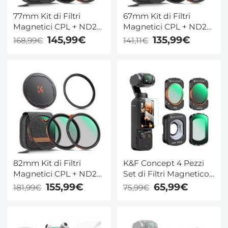
77mm Kit di Filtri
67mm Kit di Filtri
Magnetici CPL + ND2-
Magnetici CPL + ND2-
32 + Filtro Black Mist
32 + Filtro Black Mist
145,99€
135,99€
168,99€
141,11€
1/4 + Adattatore +
1/4 + Adattatore +
Copriobiettivo
Copriobiettivo
Magnetico con 28
Magnetico con 28
Strati di Rivestimento
Strati di Rivestimento
Nano - Serie Nano-Xcel
Nano - Serie Nano-Xcel
82mm Kit di Filtri
K&F Concept 4 Pezzi
Magnetici CPL + ND2-
Set di Filtri Magnetico
32 + Filtro Black Mist
per DJI OSMO Pocket
155,99€
65,99€
181,99€
75,99€
1/4 + Adattatore +
3, con Filtro CPL, Black
Copriobiettivo
Mist 1/4, ND2-32,
Magnetico con 28
Obiettivo
Strati di Rivestimento
Grandangolare,