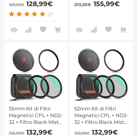
1/4 + Adattatore +
Black Mist da 1/4 +
128,99€
155,99€
213,35€
159,99€
Copriobiettivo
anello adattatore
Magnetico con 28
magnetico e
27
Strati di Rivestimento
copriobiettivo, vetro
Nano - Serie Nano-
ottico HD con
Xcel
rivestimento a 28
strati per obiettivi
fotografici - Serie
Nano-Xcel
55mm Kit di Filtri
52mm Kit di Filtri
Magnetici CPL + ND2-
Magnetici CPL + ND2-
32 + Filtro Black Mist
32 + Filtro Black Mist
1/4 + Adattatore +
1/4 + Adattatore +
132,99€
132,99€
165,99€
159,99€
Copriobiettivo
Copriobiettivo