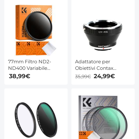
Dazzle
KentFaith
77mm Filtro ND2-
Adattatore per
ND400 Variabile
Obiettivi Contax
Ultrasottili HD (1-9
Yashica a Fotocamere
38,99€
24,99€
35,99€
stops) in Vetro Ottico
Pentax Q
con Panno in Fibra per
Obiettivi 77mm,Serie
Nano-B