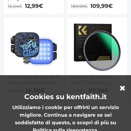
atterraggio DJI Air 3
ND16 Sfumato inverso
12,99€
109,99€
15,04€
189,99€
per accessori DJI Air 3
Quadrato, GND16 in
vetro ottico HD con
cornice protettiva -
Serie Nano-Xcel Pro
Mini lampada tascabile
67mm Filtro Black-
RGB portatile, CRI95+,
Mist 1 Filtro Black
temperatura di colore
Diffusion 1 in Vetro
36,99€
89,99€
33,25€
95,99€
da 2500K a 9900K, con
Ottico per in Ritratto e
Cookies su kentfaith.it
21 effetti di luce.
in Video,Nano-Xcel
Utilizziamo i cookie per offrirti un servizio
Ricaricabile,
magnetica, adatta per
migliore. Continua a navigare se sei
riprese con fotocamera
soddisfatto di questo, o scopri di più su
in interni per migliorare
Politica sulla riservatezza
.