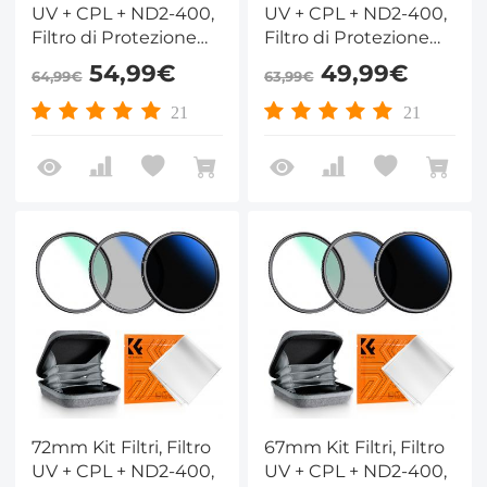
UV + CPL + ND2-400,
UV + CPL + ND2-400,
Filtro di Protezione
Filtro di Protezione
MCUV + Polarizzatore
MCUV + Polarizzatore
54,99€
49,99€
64,99€
63,99€
+ Densità Neutra
+ Densità Neutra
ND2-400 con
ND2-400 con
21
21
Custodia per Filtro -
Custodia per Filtro -
Serie Nano-Klear
Serie Nano-Klear
72mm Kit Filtri, Filtro
67mm Kit Filtri, Filtro
UV + CPL + ND2-400,
UV + CPL + ND2-400,