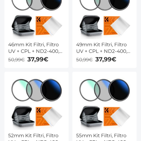
Klear
Klear
46mm Kit Filtri, Filtro
49mm Kit Filtri, Filtro
UV + CPL + ND2-400,
UV + CPL + ND2-400,
Filtro di Protezione
Filtro di Protezione
37,99€
37,99€
50,99€
50,99€
MCUV + Polarizzatore +
MCUV + Polarizzatore +
Densità Neutra ND2-
Densità Neutra ND2-
400 con Custodia per
400 con Custodia per
Filtro - Serie Nano-
Filtro - Serie Nano-
Klear
Klear
52mm Kit Filtri, Filtro
55mm Kit Filtri, Filtro