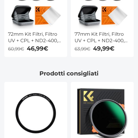
72mm Kit Filtri, Filtro
77mm Kit Filtri, Filtro
UV + CPL + ND2-400,
UV + CPL + ND2-400,
Filtro di Protezione
Filtro di Protezione
46,99€
49,99€
60,99€
63,99€
MCUV + Polarizzatore +
MCUV + Polarizzatore +
Densità Neutra ND2-
Densità Neutra ND2-
400 con Custodia per
400 con Custodia per
Prodotti consigliati
Filtro - Serie Nano-
Filtro - Serie Nano-
Klear
Klear