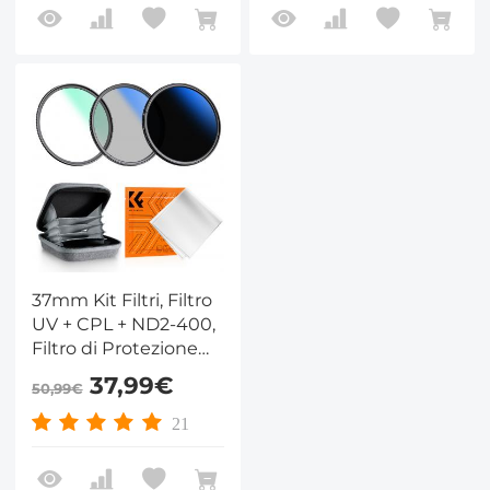
Serie Nano-Klear
Filtro - Serie Nano-
Klear
37mm Kit Filtri, Filtro
UV + CPL + ND2-400,
Filtro di Protezione
MCUV + Polarizzatore
37,99€
50,99€
+ Densità Neutra
ND2-400 con
21
Custodia per Filtro -
Serie Nano-Klear