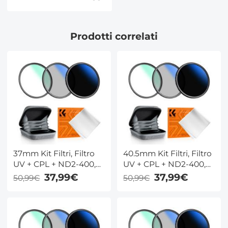
Prodotti correlati
37mm Kit Filtri, Filtro
40.5mm Kit Filtri, Filtro
UV + CPL + ND2-400,
UV + CPL + ND2-400,
Filtro di Protezione
Filtro di Protezione
37,99€
37,99€
50,99€
50,99€
MCUV + Polarizzatore +
MCUV + Polarizzatore +
Densità Neutra ND2-
Densità Neutra ND2-
400 con Custodia per
400 con Custodia per
Filtro - Serie Nano-
Filtro - Serie Nano-