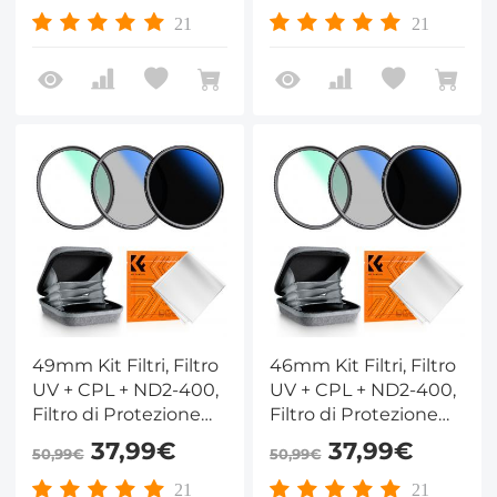
ND2-400 con
ND2-400 con
21
21
Custodia per Filtro -
Custodia per Filtro -
Serie Nano-Klear
Serie Nano-Klear
49mm Kit Filtri, Filtro
46mm Kit Filtri, Filtro
UV + CPL + ND2-400,
UV + CPL + ND2-400,
Filtro di Protezione
Filtro di Protezione
MCUV + Polarizzatore
MCUV + Polarizzatore
37,99€
37,99€
50,99€
50,99€
+ Densità Neutra
+ Densità Neutra
ND2-400 con
ND2-400 con
21
21