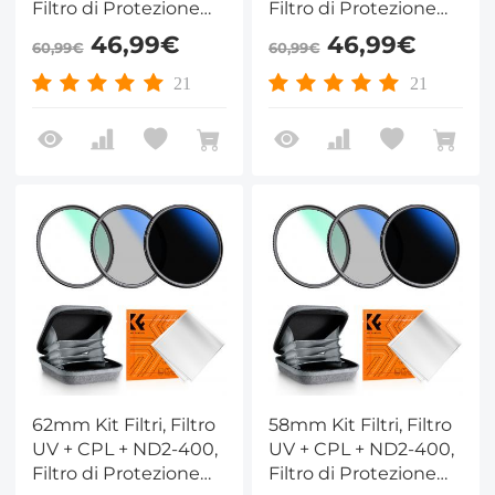
Filtro di Protezione
Filtro di Protezione
MCUV + Polarizzatore
MCUV + Polarizzatore
46,99€
46,99€
60,99€
60,99€
+ Densità Neutra
+ Densità Neutra
ND2-400 con
ND2-400 con
21
21
Custodia per Filtro -
Custodia per Filtro -
Serie Nano-Klear
Serie Nano-Klear
62mm Kit Filtri, Filtro
58mm Kit Filtri, Filtro
UV + CPL + ND2-400,
UV + CPL + ND2-400,
Filtro di Protezione
Filtro di Protezione