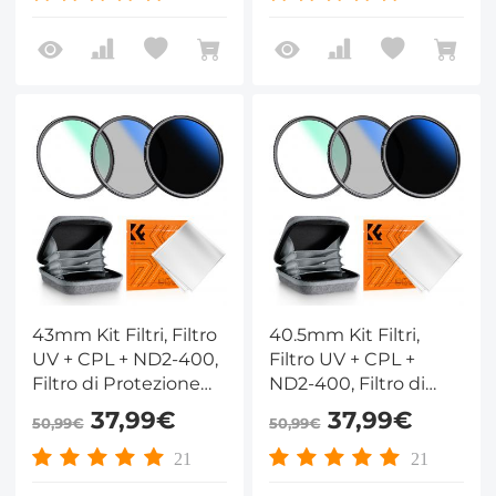
Custodia per Filtro -
Custodia per Filtro -
Serie Nano-Klear
Serie Nano-Klear
43mm Kit Filtri, Filtro
40.5mm Kit Filtri,
UV + CPL + ND2-400,
Filtro UV + CPL +
Filtro di Protezione
ND2-400, Filtro di
MCUV + Polarizzatore
Protezione MCUV +
37,99€
37,99€
50,99€
50,99€
+ Densità Neutra
Polarizzatore +
ND2-400 con
Densità Neutra ND2-
21
21
Custodia per Filtro -
400 con Custodia per