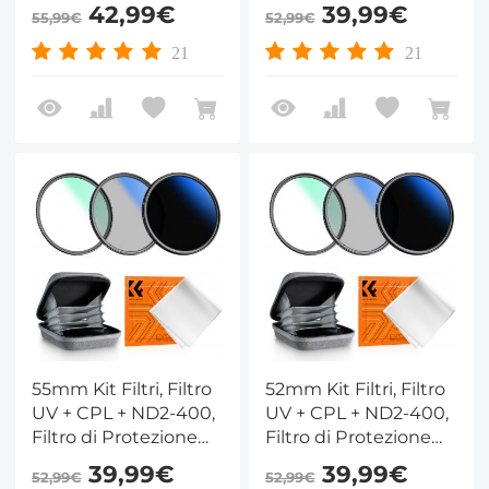
MCUV + Polarizzatore
MCUV + Polarizzatore
42,99€
39,99€
55,99€
52,99€
+ Densità Neutra
+ Densità Neutra
ND2-400 con
ND2-400 con
21
21
Custodia per Filtro -
Custodia per Filtro -
Serie Nano-Klear
Serie Nano-Klear
55mm Kit Filtri, Filtro
52mm Kit Filtri, Filtro
UV + CPL + ND2-400,
UV + CPL + ND2-400,
Filtro di Protezione
Filtro di Protezione
MCUV + Polarizzatore
MCUV + Polarizzatore
39,99€
39,99€
52,99€
52,99€
+ Densità Neutra
+ Densità Neutra