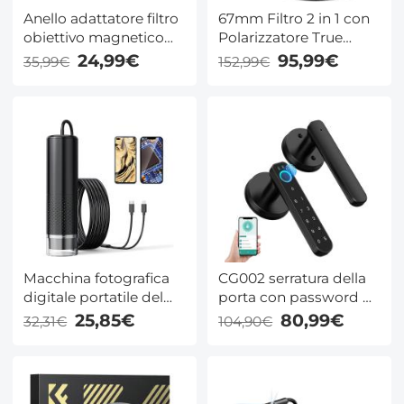
Anello adattatore filtro
67mm Filtro 2 in 1 con
obiettivo magnetico
Polarizzatore True
da 77 mm-82 mm
Color + ND2-32 (1-5
24,99€
95,99€
35,99€
152,99€
stop) - Serie Nano-Xcel
Macchina fotografica
CG002 serratura della
digitale portatile del
porta con password di
microscopio,
riconoscimento delle
25,85€
80,99€
32,31€
104,90€
ingrandimento 50X-
impronte digitali, con
1600X USB Pocket
tastiera keyless
Microscopi fotocamera
maniglia della porta
per adulti bambini con
d'ingresso, con app