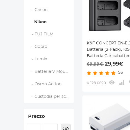
- Canon
- Nikon
- FUJIFILM
K&F CONCEPT EN-EL
- Gopro
Batteria (2-Pack), 1
Batteria Caricabatter
- Lumix
Slot Compatibile con
29,99€
69,99€
D3500 D5600 D3200
- Batteria V Mount
56
D3400 D5500 Coolpi
P7700 P7200 P7100 
KF28.0020
- Osmo Action
- Custodia per scheda di memoria
Prezzo
Go