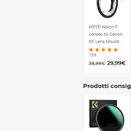
M11131 Nikon F
Lenses to Canon
EF Lens Mount
K&F Concept
139
Adapter
29,99€
38,99€
Prodotti consigl