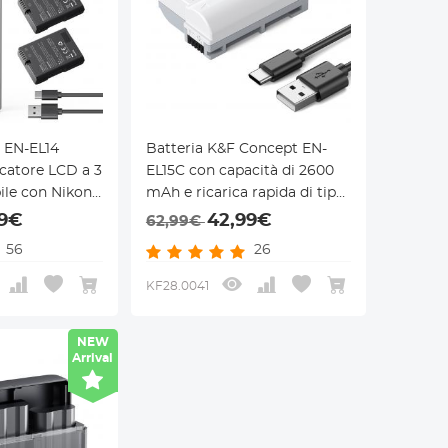
EN-EL14
Batteria K&F Concept EN-
icatore LCD a 3
EL15C con capacità di 2600
ile con Nikon
mAh e ricarica rapida di tipo
D5100 D5200
C per fotocamere Nikon Z8,
99€
42,99€
62,99€
D3200 D3300
Z7II, Z 7, Z 6II, Z 6, Z5, D850,
56
26
Coolpix P7000
D810, D810A, D780, D750,
P7700 P7800
D610, D500, D7500, D7200
KF28.0041
NEW
Arrival