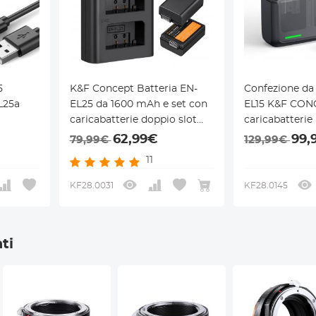
5
K&F Concept Batteria EN-
Confezione da 
L25a
EL25 da 1600 mAh e set con
EL15 K&F CON
caricabatterie doppio slot
caricabatterie
on Z50,
LCD, confezione da 2
W compatibile
62,99€
99,
79,99€
129,99€
-32
batterie di ricambio per
D7200, D7100, 
11
fotocamera Nikon Z30 Z50
Z7II, Z6, Z6II, Z
ZFC
D850, D800, D
KF28.0031
KF28.0145
D810A, D780, 
ti