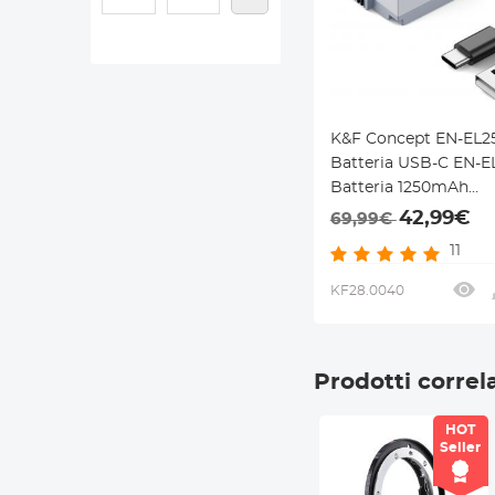
K&F Concept EN-EL2
Batteria USB-C EN-E
Batteria 1250mAh
Compatibile con Nik
42,99€
69,99€
Z30, Z fc Camera MH
11
Charger
KF28.0040
Prodotti correla
HOT
Seller