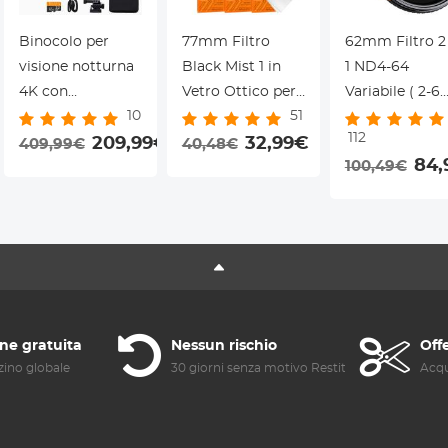
Binocolo per
77mm Filtro
62mm Filtro 2
visione notturna
Black Mist 1 in
1 ND4-64
4K con
Vetro Ottico per
Variabile ( 2-6
10
51
infrarosso 3D
in Ritratto e in
Stop) +
112
Zoom 8X 32G
209,99€
Video con tre
32,99€
Polarizzatore
409,99€
40,48€
84,
100,49€
Scheda
pezzi di panno
CPL - Serie Na
KentFaith
per la pulizia,
Xcel
Nano-Klear
ne gratuita
Nessun rischio
Off
ino globale
30 giorni senza motivo Restituzione
Acqu