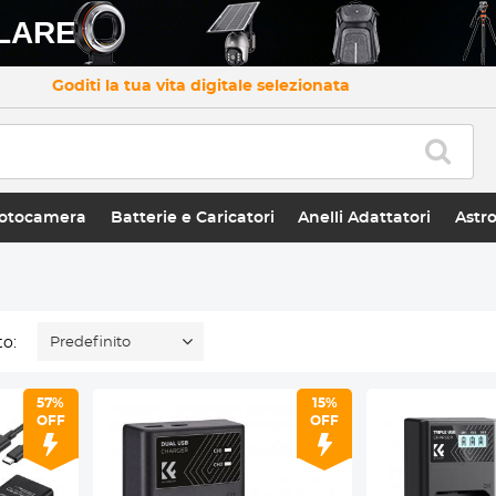
LARE
Goditi la tua vita digitale selezionata
otocamera
Batterie e Caricatori
Anelli Adattatori
Astr
o:
Predefinito
57%
15%
OFF
OFF