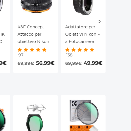
K&F Concept
Adattatore per
K&F Con
NIK
Attacco per
Obiettivi Nikon F
Protezio
RO
obiettivo Nikon F
a Fotocamere
Filtro p
su anello
Pentax K
Concept 
97
138
20
a
adattatore corpo
Lastra
99€
56,99€
49,99€
69,99€
69,99€
19,99€
fotocamera Fuji
100x100
X, lacca opaca,
Xcel Pro
NIK-FX FIT ART