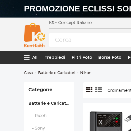
PROMOZIONE ECLISSI SO
K&F Concept Italiano
All
Treppiedi
Filtri Foto
Borse Foto
F
Casa
Batterie e Caricatori
Nikon
Categorie
ordinament
Batterie e Caricatori
- Ricoh
- Sony