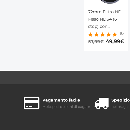
72mm Filtro ND
Fisso ND64 (6
stop) con
10
Rivestimento
Nano a 28 Strati -
49,99€
57,99€
Serie Nano-Xcel
Pagamento facile
Spedizio
Molteplici opzioni di pagamento
nel magazz