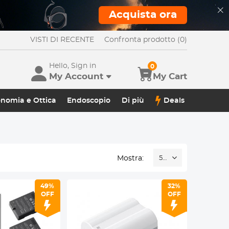
Acquista ora
VISTI DI RECENTE
Confronta prodotto (0)
Hello, Sign in
0
My Account
My Cart
onomia e Ottica
Endoscopio
Di più
Deals
Mostra:
52
49%
32%
OFF
OFF