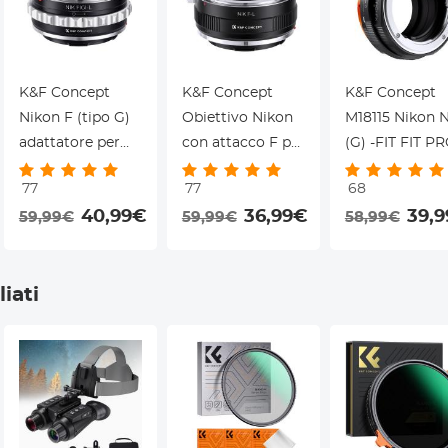
K&F Concept
K&F Concept
K&F Concept
Nikon F (tipo G)
Obiettivo Nikon
M18115 Nikon 
adattatore per
con attacco F per
(G) -FIT FIT P
fotocamera con
adattatore per
， adattatore per
77
77
68
attacco Sigma,
fotocamera
obiettivi ad alt
40,99€
36,99€
39,
59,99€
59,99€
58,99€
Leica, Panasonic
Sigma, Leica,
precisione
L
Panasonic con
(arancione)
attacco L
iati