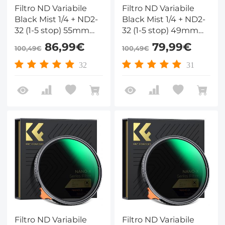
Filtro ND Variabile
Filtro ND Variabile
Black Mist 1/4 + ND2-
Black Mist 1/4 + ND2-
32 (1-5 stop) 55mm
32 (1-5 stop) 49mm
con pellicola verde
con pellicola verde
86,99€
79,99€
100,49€
100,49€
antiriflesso a 28 Strati
antiriflesso a 28 Strati
Rivestimento su
Rivestimento su
32
31
entrambi i lati e
entrambi i lati e
leva,Nano-Xcel
leva,Nano-Xcel
Filtro ND Variabile
Filtro ND Variabile