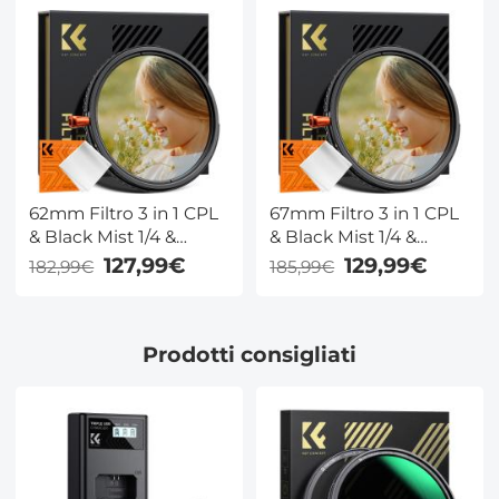
Nano Rivestimento -
Nano Rivestimento -
Serie Nano-Xcel
Serie Nano-Xcel
62mm Filtro 3 in 1 CPL
67mm Filtro 3 in 1 CPL
& Black Mist 1/4 &
& Black Mist 1/4 &
Variabile ND2-32 (5
Variabile ND2-32 (5
127,99€
129,99€
182,99€
185,99€
Stop) Filtro in Vetro
Stop) Filtro in Vetro
Ottico con 28 Strati
Ottico con 28 Strati
Nano Rivestimento -
Nano Rivestimento -
Prodotti consigliati
Serie Nano-Xcel
Serie Nano-Xcel