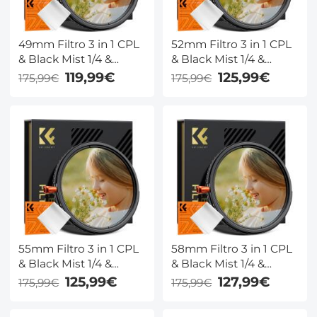
49mm Filtro 3 in 1 CPL
52mm Filtro 3 in 1 CPL
& Black Mist 1/4 &
& Black Mist 1/4 &
Variabile ND2-32 (5
Variabile ND2-32 (5
119,99€
125,99€
175,99€
175,99€
Stop) Filtro in Vetro
Stop) Filtro in Vetro
Ottico con 28 Strati
Ottico con 28 Strati
Nano Rivestimento -
Nano Rivestimento -
Serie Nano-Xcel
Serie Nano-Xcel
55mm Filtro 3 in 1 CPL
58mm Filtro 3 in 1 CPL
& Black Mist 1/4 &
& Black Mist 1/4 &
Variabile ND2-32 (5
Variabile ND2-32 (5
125,99€
127,99€
175,99€
175,99€
Stop) Filtro in Vetro
Stop) Filtro in Vetro
Ottico con 28 Strati
Ottico con 28 Strati