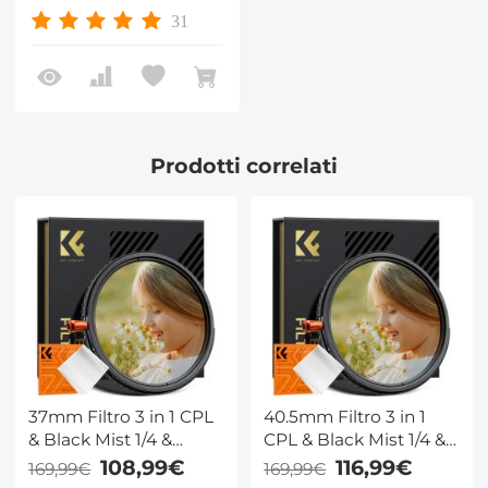
Rivestimento su
31
entrambi i lati e
leva,Nano-Xcel
Prodotti correlati
37mm Filtro 3 in 1 CPL
40.5mm Filtro 3 in 1
& Black Mist 1/4 &
CPL & Black Mist 1/4 &
Variabile ND2-32 (5
Variabile ND2-32 (5
108,99€
116,99€
169,99€
169,99€
Stop) Filtro in Vetro
Stop) Filtro in Vetro