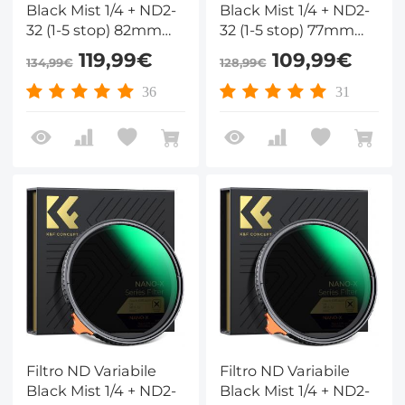
Black Mist 1/4 + ND2-
Black Mist 1/4 + ND2-
32 (1-5 stop) 82mm
32 (1-5 stop) 77mm
con pellicola verde
con pellicola verde
119,99€
109,99€
134,99€
128,99€
antiriflesso a 28 Strati
antiriflesso a 28 Strati
Rivestimento su
Rivestimento su
36
31
entrambi i lati e
entrambi i lati e
leva,Nano-Xcel
leva,Nano-Xcel
Filtro ND Variabile
Filtro ND Variabile
Black Mist 1/4 + ND2-
Black Mist 1/4 + ND2-