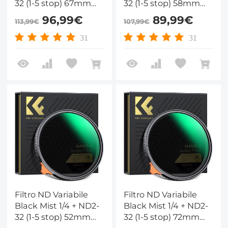
32 (1-5 stop) 67mm
32 (1-5 stop) 58mm
con pellicola verde
con pellicola verde
96,99€
89,99€
113,99€
107,99€
antiriflesso a 28 Strati
antiriflesso a 28 Strati
Rivestimento su
Rivestimento su
31
31
entrambi i lati e
entrambi i lati e
leva,Nano-Xcel
leva,Nano-Xcel
Filtro ND Variabile
Filtro ND Variabile
Black Mist 1/4 + ND2-
Black Mist 1/4 + ND2-
32 (1-5 stop) 52mm
32 (1-5 stop) 72mm