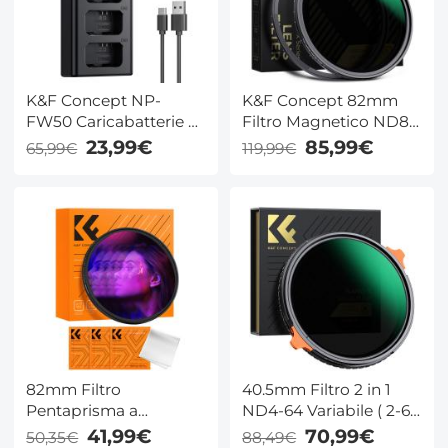
K&F Concept NP-
K&F Concept 82mm
FW50 Caricabatterie 3-
Filtro Magnetico ND8-
Slot ZV-E10
128 (5 Stop) Variabile +
23,99€
85,99€
65,99€
119,99€
Caricabatterie con
Anello adattatore
display LCD per
Magnetico - Serie
fotocamere Sony
Nano-Xcel
A6400 A6600 ZV-E10
A7 A7ii
82mm Filtro
40.5mm Filtro 2 in 1
Pentaprisma a
ND4-64 Variabile ( 2-6
Miraggio Lineare, Filtro
Stop) + Polarizzatore
41,99€
70,99€
50,35€
88,49€