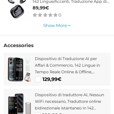
142 Lingue/Accenti, Traduzione App di
Chat, Traduzione Chiamate
89,99€
Audio/Video, Trascrizione, per Affari
0
Globali, Viaggi, Kentfaith
Show More
Accessories
Dispositivo di Traduzione AI per
Affari & Commercio, 142 Lingue in
Tempo Reale Online & Offline,
Traduzione Smart Office/Cross-
129,99€
App/Video/Foto, Registrazione &
Trascrizione, Kentfaith
Dispositivo di traduttore AI, Nessun
WiFi necessario, Traduttore online
bidirezionale istantaneo in 142