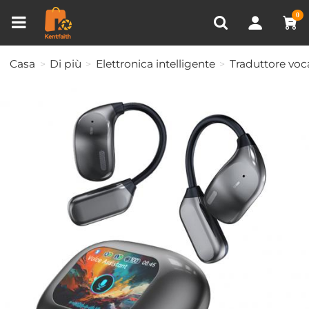
Confronta prodotto (0)
VISTI DI RECENTE
0
Casa
Di più
Elettronica intelligente
Traduttore voc