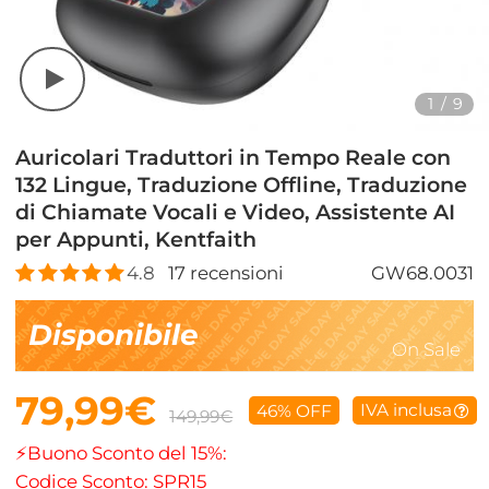
1
/
9
Auricolari Traduttori in Tempo Reale con
132 Lingue, Traduzione Offline, Traduzione
di Chiamate Vocali e Video, Assistente AI
per Appunti, Kentfaith
4.8
17
recensioni
GW68.0031
Disponibile
On Sale
79,99€
IVA inclusa
46% OFF
149,99€
⚡Buono Sconto del 15%:
Codice Sconto: SPR15