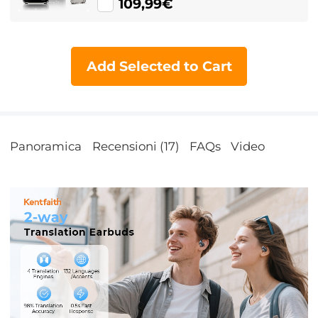
lingue, Traduzione offline /
109,99€
registrazione / foto per viaggi d'affari,
16 GB di archiviazione, Bluetooth 4.0,
KentFaith
Add Selected to Cart
Panoramica
Recensioni (17)
FAQs
Video