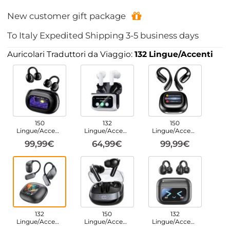
New customer gift package
To
Italy
Expedited Shipping
3-5
business days
Auricolari Traduttori da Viaggio:
132 Lingue/Accenti
150
132
150
Lingue/Accenti
Lingue/Accenti
Lingue/Accenti
99,99€
64,99€
99,99€
132
150
132
Lingue/Accenti
Lingue/Accenti
Lingue/Accenti