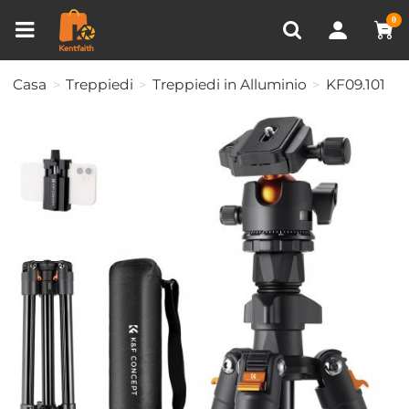
Confronta prodotto (0)
VISTI DI RECENTE
0
Casa
Treppiedi
Treppiedi in Alluminio
KF09.101