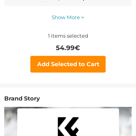
cancellazione del rumore per
ufficio/guida Compatibile con
Show More
Android/iPhone/laptop
1
items selected
54.99
€
Add Selected to Cart
Brand Story