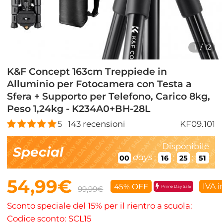
1
/
12
K&F Concept 163cm Treppiede in
Alluminio per Fotocamera con Testa a
Sfera + Supporto per Telefono, Carico 8kg,
Peso 1,24kg - K234A0+BH-28L
5
143
recensioni
KF09.101
Disponibile
Special
days
:
:
:
00
16
25
50
54,99€
IVA i
45% OFF
Prime Day Sale
99,99€
Sconto speciale del 15% per il rientro a scuola:
Codice sconto: SCL15