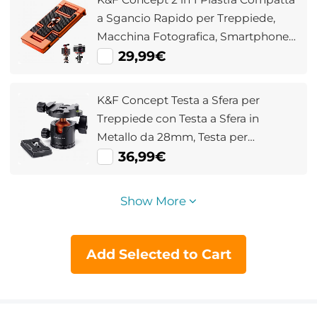
a Sgancio Rapido per Treppiede,
Macchina Fotografica, Smartphone e
Microfono, con Vite da 1/4", Colore
29,99€
Arancione
K&F Concept Testa a Sfera per
Treppiede con Testa a Sfera in
Metallo da 28mm, Testa per
Treppiede in Alluminio, Piastra a
36,99€
Sgancio Rapido da 1/4", Foro
Filettato da 3/8
Show More
Add Selected to Cart