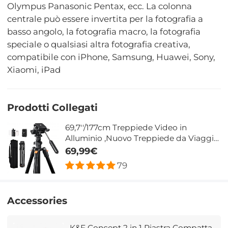
Olympus Panasonic Pentax, ecc. La colonna
centrale può essere invertita per la fotografia a
basso angolo, la fotografia macro, la fotografia
speciale o qualsiasi altra fotografia creativa,
compatibile con iPhone, Samsung, Huawei, Sony,
Xiaomi, iPad
Prodotti Collegati
69,7''/177cm Treppiede Video in
Alluminio ,Nuovo Treppiede da Viaggio
Leggero con Testa Girevole a 3 Vie e
69,99€
Clip per Cellulare, Treppiede per
79
Fotocamera DSLR, Canon Nikon Sony,
Carico Massimo 3 kg
Accessories
K&F Concept 2 in 1 Piastra Compatta