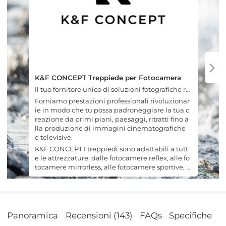
K&F CONCEPT Treppiede per Fotocamera
Il tuo fornitore unico di soluzioni fotografiche ra
ffinate.
Forniamo prestazioni professionali rivoluzionar
ie in modo che tu possa padroneggiare la tua c
reazione da primi piani, paesaggi, ritratti fino a
lla produzione di immagini cinematografiche
e televisive.
K&F CONCEPT I treppiedi sono adattabili a tutt
e le attrezzature, dalle fotocamere reflex, alle fo
tocamere mirrorless, alle fotocamere sportive, a
lle videocamere e ai telefoni cellulari.
Panoramica
Recensioni (143)
FAQs
Specifiche