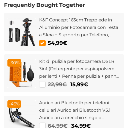
Frequently Bought Together
K&F Concept 163cm Treppiede in
Alluminio per Fotocamera con Testa
a Sfera + Supporto per Telefono,
Carico 8kg, Peso 1,24kg -
54,99€
K234A0+BH-28L
Kit di pulizia per fotocamera DSLR
-30%
3in1 (Detergente per aspirapolvere
per lenti + Penna per pulizia + panno
per pulizia in macrofibra) (Scambio
22,99€
15,99€
di imballaggi vecchi e nuovi)
Auricolari Bluetooth per telefoni
-46%
cellulari Auricolari Bluetooth V5.1
Auricolari a orecchio singolo
vivavoce con CVC8.0 Microfono con
64,99€
34,99€