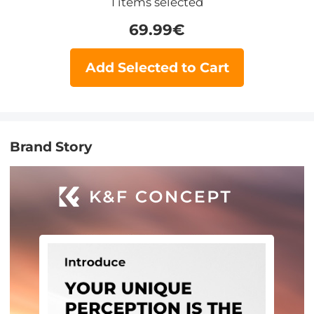
1
items selected
69.99
€
Add Selected to Cart
Brand Story