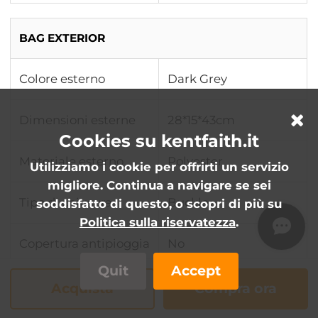
BAG EXTERIOR
Colore esterno
Dark Grey
Dimensioni esterne
28*15*43cm
Cookies su kentfaith.it
Materiale esterno
Polyester
Utilizziamo i cookie per offrirti un servizio
migliore. Continua a navigare se sei
Tipo di chiusura
Buckle
soddisfatto di questo, o scopri di più su
Politica sulla riservatezza
.
Copertura antipioggia
No
Quit
Accept
Acquista
Compra ora
BAG INTERIOR