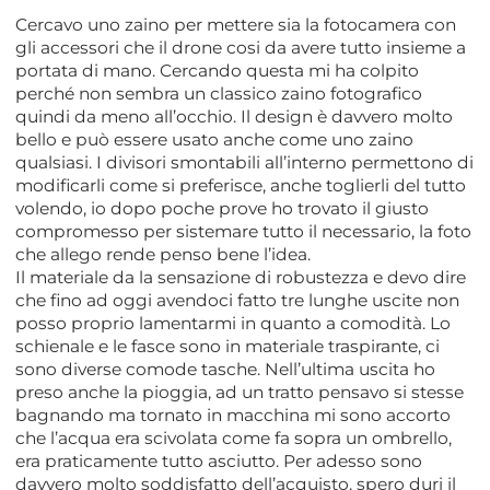
Cercavo uno zaino per mettere sia la fotocamera con
gli accessori che il drone cosi da avere tutto insieme a
portata di mano. Cercando questa mi ha colpito
perché non sembra un classico zaino fotografico
quindi da meno all’occhio. Il design è davvero molto
bello e può essere usato anche come uno zaino
qualsiasi. I divisori smontabili all’interno permettono di
modificarli come si preferisce, anche toglierli del tutto
volendo, io dopo poche prove ho trovato il giusto
compromesso per sistemare tutto il necessario, la foto
che allego rende penso bene l’idea.
Il materiale da la sensazione di robustezza e devo dire
che fino ad oggi avendoci fatto tre lunghe uscite non
posso proprio lamentarmi in quanto a comodità. Lo
schienale e le fasce sono in materiale traspirante, ci
sono diverse comode tasche. Nell’ultima uscita ho
preso anche la pioggia, ad un tratto pensavo si stesse
bagnando ma tornato in macchina mi sono accorto
che l’acqua era scivolata come fa sopra un ombrello,
era praticamente tutto asciutto. Per adesso sono
davvero molto soddisfatto dell’acquisto, spero duri il