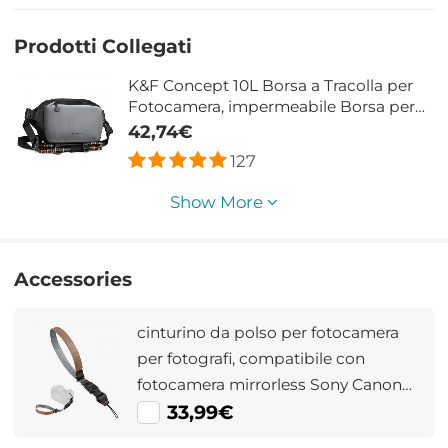
Prodotti Collegati
K&F Concept 10L Borsa a Tracolla per
Fotocamera, impermeabile Borsa per
Fotocamera a Spalla Singola Zaino
42,74€
Fotografico Piccolo Casual Borsa
127
Fotocamera Compatibile con macchina
fotografica SLR DSLR - Sling Bag Urban
Show More
Wander 01 Grigio
Accessories
cinturino da polso per fotocamera
per fotografi, compatibile con
fotocamera mirrorless Sony Canon
Nikon Fuji DSLR SLR - Strap Urban
33,99€
Wander 02 Grigio