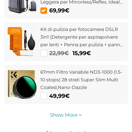
Leggera per Mirrorless/Reflex, Ideale
per Viaggi e Trekking - Nature
69,99€
Wander 04 - Grigio
Kit di pulizia per fotocamera DSLR
-30%
3in1 (Detergente per aspirapolvere
per lenti + Penna per pulizia + panno
per pulizia in macrofibra) (Scambio
22,99€
15,99€
di imballaggi vecchi e nuovi)
67mm Filtro Variabile ND3-1000 (1.5-
10 stops) 28 strati Super Slim Multi
Coated,Nano-Dazzle
49,99€
Show More