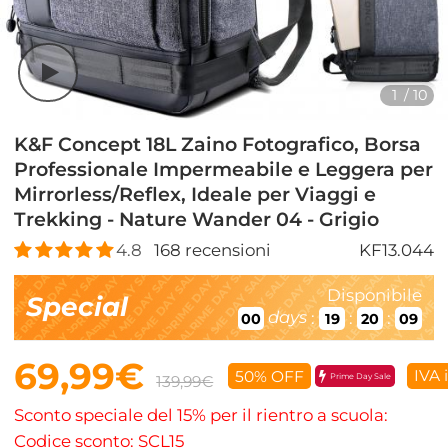
1
/
10
K&F Concept 18L Zaino Fotografico, Borsa
Professionale Impermeabile e Leggera per
Mirrorless/Reflex, Ideale per Viaggi e
Trekking - Nature Wander 04 - Grigio
4.8
168
recensioni
KF13.044
Disponibile
Special
days
:
:
:
00
19
20
08
69,99€
IVA 
50% OFF
Prime Day Sale
139,99€
Sconto speciale del 15% per il rientro a scuola:
Codice sconto: SCL15