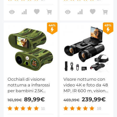
caccia, monitoraggio
Kentfaith
della fauna selvatica,
esplorazione della
natura selvaggia al
44%
49%
100% di oscurità
Occhiali di visione
Visore notturno con
notturna a infrarossi
video 4K e foto da 48
per bambini 2.5K
MP, IR 600 m, visione
Video 48MP Foto
notturna a colori
89,99€
239,99€
161,99€
469,99€
6.1cm Grande display
Starlight, doppio
schermo, torcia e
11
10
pulsanti