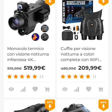
Monocolo termico
Cuffie per visione
con visione notturna
notturna a colori
infrarossa 4K
complete con WiFi
frequenza di
GPS 300M/984FT e
519,99€
209,99€
919,99€
489,99€
aggiornamento a
scheda da 32 GB
60Hz e NETD ＜25mk
Kentfaith
13
11
47%
44%