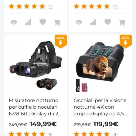
Scheda da 32G
12
13
Kentfaith
40%
45%
Misuratore notturno
Occhiali per la visione
per cuffie binoculari
notturna 4K con
NV8160, display da 2,7
ampio display da 4,5
pollici, zoom digitale
pollici e pulsanti
149,99€
119,99€
249,99€
219,99€
8x, regolazione IR a 7
retroilluminati
velocità, adatto per la
1312FT/400M
20
20