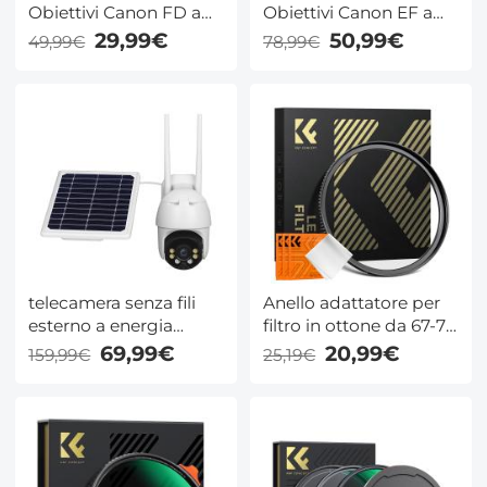
Obiettivi Canon FD a
Obiettivi Canon EF a
Fotocamere Leica M
Fotocamere Fuji GFX
29,99€
50,99€
49,99€
78,99€
telecamera senza fili
Anello adattatore per
esterno a energia
filtro in ottone da 67-77
solare ,conversazione
mm, anello step-up
69,99€
20,99€
159,99€
25,19€
bidirezionale,
compatibile con tutti
videocamera
gli obiettivi della
sorveglianza cctv per
fotocamera da 67 mm
visione notturna 1080p
e filtri da 77 mm