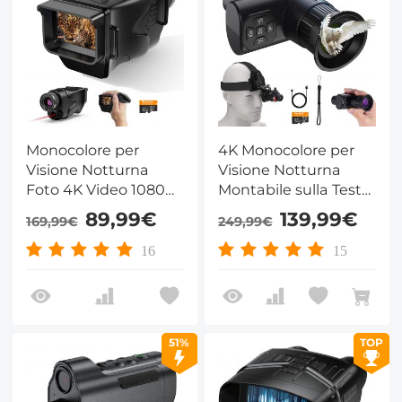
Monocolore per
4K Monocolore per
Visione Notturna
Visione Notturna
Foto 4K Video 1080P,
Montabile sulla Testa,
Schermo 2", Batteria
Portata di Visione
89,99€
139,99€
169,99€
249,99€
Ricaricabile
Notturna 400M/1312,
3000mAh Kentfaith
Schermo Interno HD,
16
15
Zoom 8X, Inclusa
Scheda da 32GB,
Dimensioni Ridotte,
per Caccia,
51%
TOP
Osservazione della
Fauna Selvatica,
Kentfaith