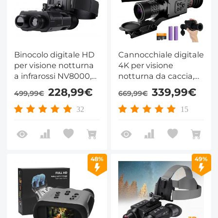
Binocolo digitale HD
Cannocchiale digitale
per visione notturna
4K per visione
a infrarossi NV8000,
notturna da caccia,
zoom digitale 4x,
cannocchiale a
228,99€
339,99€
499,99€
669,99€
distanza di visione di
infrarossi con portata
300 m nel buio più
300m, zoom 5–20X e
32
15
totale
modalità PIP, reticolo
a calibrazione zero,
supporto max. 512GB,
Kentfaith
48%
49%