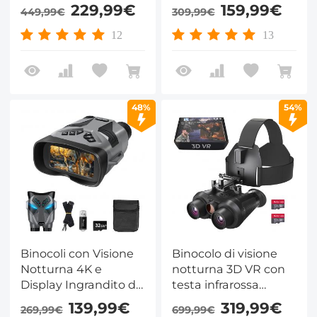
Infrarossi, Visione
Visione Notturna
229,99€
159,99€
449,99€
309,99€
Notturna a Colori
500m/1640ft, Display
Completi, WiFi
3.2 pollici, Zoom 8X,
12
13
Integrato, Torcia &
per Osservazione
Pulsanti
Fauna Selvatica,
Retroilluminati,
Caccia, Sicurezza,
Batteria 5100mAh,
Campeggio,
48%
54%
Kentfaith
Kentfaith
Binocoli con Visione
Binocolo di visione
Notturna 4K e
notturna 3D VR con
Display Ingrandito da
testa infrarossa
7" con Tasti
montata Zoom 6X
139,99€
319,99€
269,99€
699,99€
Retroilluminati e
KentFaith