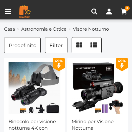
Confronta prodotto (0)
VISTI DI RECENTE
0
Casa
Astronomia e Ottica
Visore Notturno
Predefinito
Filter
49%
49%
Binocolo per visione
Mirino per Visione
notturna 4K con
Notturna