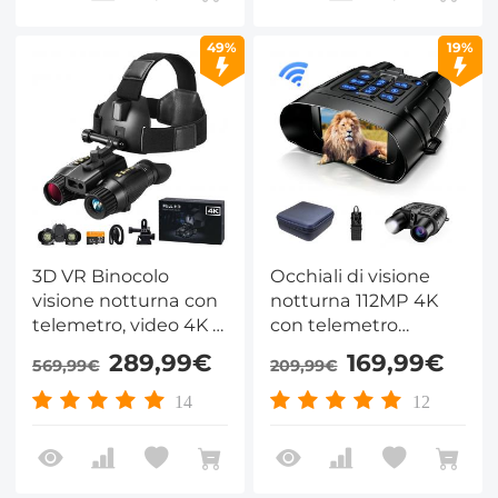
49%
19%
3D VR Binocolo
Occhiali di visione
visione notturna con
notturna 112MP 4K
telemetro, video 4K e
con telemetro
foto 36MP, doppio
1200M/3937FT, WiFi
289,99€
169,99€
569,99€
209,99€
display, visione
integrato, visione
notturna IR
notturna IR
14
12
400M/1312FT,
400M/1312FT, pulsanti
montato a testa,
torcia e
scheda da 32GB
retroilluminati,
inclusa, KentFaith
batteria 5000mAh,