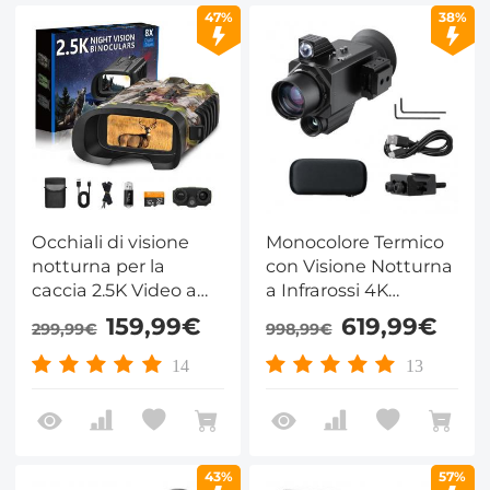
47%
38%
KentFaith
Occhiali di visione
Monocolore Termico
notturna per la
con Visione Notturna
caccia 2.5K Video a
a Infrarossi 4K
colori notte e giorno
Frequenza di 60Hz ＜
159,99€
619,99€
299,99€
998,99€
300m Portata
25mk NETD Kentfaith
Kentfaith
14
13
43%
57%