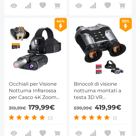
retroilluminati –
Kentfaith
44%
30%
Occhiali per Visione
Binocoli di visione
Notturna Infrarossa
notturna montati a
per Casco 4K Zoom
testa 3D VR
Digitale 8X Torcia
700M/2296FT Zoom
179,99€
419,99€
319,99€
599,99€
32GB
6X KentFaith
13
11