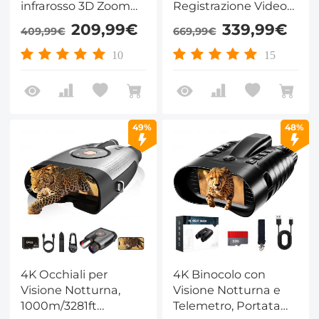
infrarosso 3D Zoom
Registrazione Video
8X 32G Scheda
4K, Portata Visione
209,99€
339,99€
409,99€
669,99€
KentFaith
Notturna IR 300m,
Zoom 5-20X con
10
15
Modalità PIP, Mirino a
Croce con Zero-
Calibrazione,
Kentfaith
49%
48%
4K Occhiali per
4K Binocolo con
Visione Notturna,
Visione Notturna e
1000m/3281ft
Telemetro, Portata