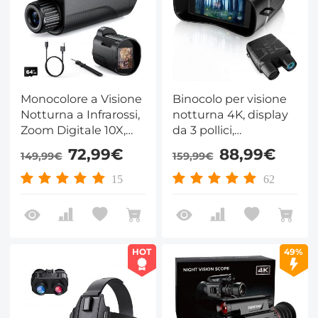
Monocolore a Visione
Binocolo per visione
Notturna a Infrarossi,
notturna 4K, display
Zoom Digitale 10X,
da 3 pollici,
Visuale 800M,
regolazione della
72,99€
88,99€
149,99€
159,99€
Schermo 2in, Batteria
visione notturna a
64GB 2000mAh
infrarossi 7 stop, zoom
15
62
Kentfaith
digitale 5x,
registrazione video e
scatto fotografico
HOT
49%