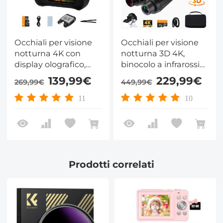
Occhiali per visione
Occhiali per visione
notturna 4K con
notturna 3D 4K,
display olografico,
binocolo a infrarossi
binocolo a infrarossi
con doppio display,
139,99€
229,99€
269,99€
449,99€
con portata di 400 m
visione notturna
/ 1314 piedi, batteria
250m/820ft, zoom 8X,
11
10
da 9000 mAh, torcia
montaggio sulla
e pulsanti
testa, scheda da
retroilluminati, per
32GB inclusa, per
caccia, campeggio,
fauna selvatica,
osservazione della
caccia e attività
fauna selvatica,
all'aperto, Kentfaith
Prodotti correlati
Kentfaith