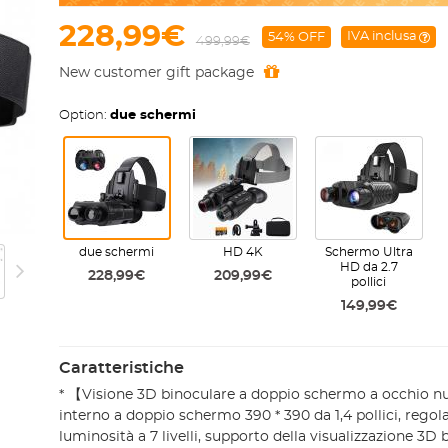
228,99€
IVA inclusa
54% OFF
499,99€
New customer gift package
Option:
due schermi
due schermi
HD 4K
Schermo Ultra
HD da 2.7
228,99€
209,99€
pollici
149,99€
Caratteristiche
* 【Visione 3D binoculare a doppio schermo a occhio
interno a doppio schermo 390 * 390 da 1,4 pollici, regol
luminosità a 7 livelli, supporto della visualizzazione 3D