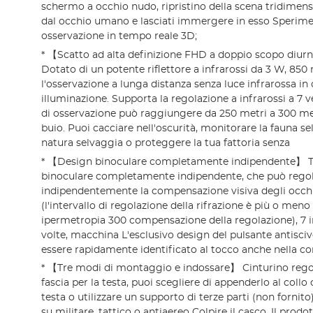
schermo a occhio nudo, ripristino della scena tridimensi
dal occhio umano e lasciati immergere in esso Speriment
osservazione in tempo reale 3D;
* 【Scatto ad alta definizione FHD a doppio scopo diur
Dotato di un potente riflettore a infrarossi da 3 W, 850
l'osservazione a lunga distanza senza luce infrarossa in 
illuminazione. Supporta la regolazione a infrarossi a 7 ve
di osservazione può raggiungere da 250 metri a 300 me
buio. Puoi cacciare nell'oscurità, monitorare la fauna sel
natura selvaggia o proteggere la tua fattoria senza
* 【Design binoculare completamente indipendente】 T
binoculare completamente indipendente, che può rego
indipendentemente la compensazione visiva degli occhi 
(l'intervallo di regolazione della rifrazione è più o meno
ipermetropia 300 compensazione della regolazione), 7
volte, macchina L'esclusivo design del pulsante antisciv
essere rapidamente identificato al tocco anche nella co
* 【Tre modi di montaggio e indossare】 Cinturino regol
fascia per la testa, puoi scegliere di appenderlo al collo 
testa o utilizzare un supporto di terze parti (non forni
su militare, tattico o antiaereo Colpire il casco. Il prodo