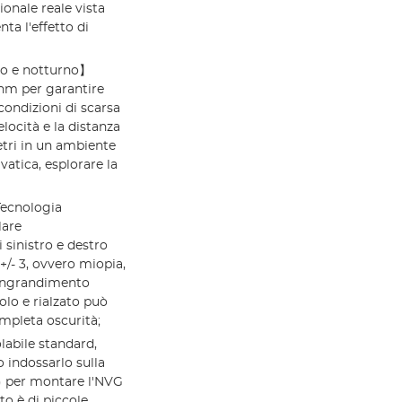
onale reale vista
a l'effetto di
no e notturno】
 nm per garantire
condizioni di scarsa
locità e la distanza
tri in un ambiente
vatica, esplorare la
ecnologia
lare
sinistro e destro
 +/- 3, ovvero miopia,
 ingrandimento
olo e rialzato può
mpleta oscurità;
abile standard,
o indossarlo sulla
to) per montare l'NVG
tto è di piccole