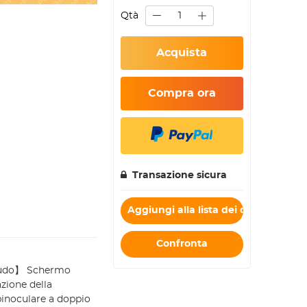
Qtà
Acquista
Compra ora
Transazione sicura
Aggiungi alla lista dei desideri
Confronta
 nudo】 Schermo
azione della
 binoculare a doppio