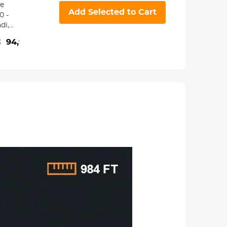
e
Add Selected to Cart
0 -
di,
iro,
€
94,99€
 di
 clip
,