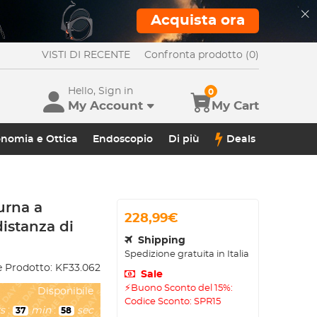
Acquista ora
VISTI DI RECENTE
Confronta prodotto (0)
Hello, Sign in
0
My Account
My Cart
onomia e Ottica
Endoscopio
Di più
Deals
urna a
228,99€
distanza di
Shipping
Spedizione gratuita in Italia
 Prodotto:
KF33.062
Sale
⚡Buono Sconto del 15%:
Disponibile
Codice Sconto: SPR15
s
:
min
:
sec
37
56