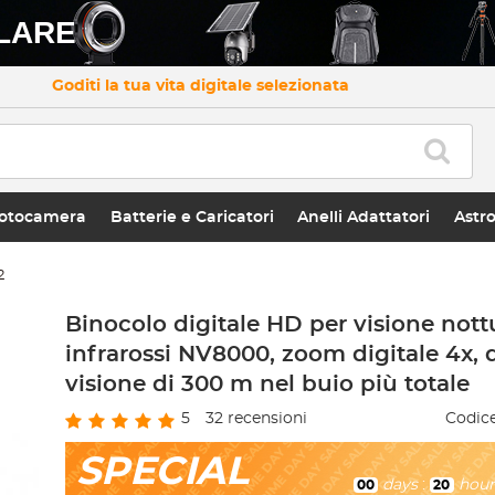
LARE
Goditi la tua vita digitale selezionata
otocamera
Batterie e Caricatori
Anelli Adattatori
Astr
2
Binocolo digitale HD per visione nott
infrarossi NV8000, zoom digitale 4x, 
visione di 300 m nel buio più totale
5
32
recensioni
Codice
SPECIAL
days
:
hour
00
20