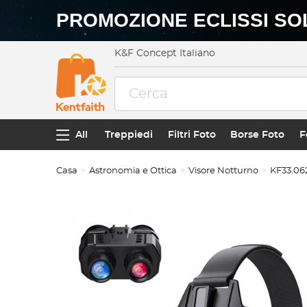
PROMOZIONE ECLISSI SO
K&F Concept Italiano
All
Treppiedi
Filtri Foto
Borse Foto
F
Casa
Astronomia e Ottica
Visore Notturno
KF33.06