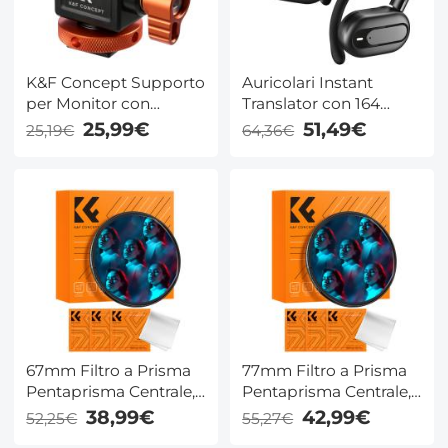
K&F Concept Supporto
Auricolari Instant
per Monitor con
Translator con 164
Freddo Shoe,
Lingue, Nessun Costo
25,99€
51,49€
25,19€
64,36€
Regolazione
Aggiuntivo, Traduzione
Bidirezionale, Girevole
Vocale Bidirezionale in
a 360° e Inclinabile a
Tempo Reale con 98%
180°, Leggero con
di Precisione,
Perni Retrattili di
Autonomia della
Posizionamento
Batteria di 24 Ore,
Rimbalzanti per
Kentfaith
Monitor 5" e 7" etc
67mm Filtro a Prisma
77mm Filtro a Prisma
Pentaprisma Centrale,
Pentaprisma Centrale,
Filtro a Prisma ad
Filtro a Prisma ad
38,99€
42,99€
52,25€
55,27€
Effetto Speciale in
Effetto Speciale in