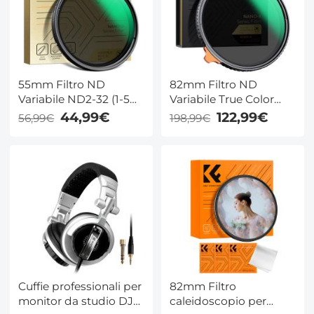
55mm Filtro ND
82mm Filtro ND
Variabile ND2-32 (1-5
Variabile True Color
stop) 24 Strati
ND2-ND32 (1-5 Stop) -
44,99€
122,99€
56,99€
198,99€
Rivestimento,Nano-
Serie Nano-Xcel,
Dazzle
Nessuna Dominante
Cromatica, 28 Strati di
Rivestimento, Vetro
Ottico HD Professional
Cuffie professionali per
82mm Filtro
monitor da studio DJ
caleidoscopio per