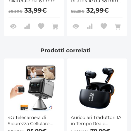
bilaterale da 67 mm
bilaterale da 58 mm
in vetro ottico per
in vetro ottico a
33,99€
32,99€
58,30€
52,29€
obiettivo fotocamera
doppio movimento
serie Nano-B
per obiettivi per
fotocamere serie
Nano-B
Prodotti correlati
4G Telecamera di
Auricolari Traduttori IA
Sicurezza Cellulare,
in Tempo Reale
Doppia Lente 2K Zoom
Bidirezionale 132