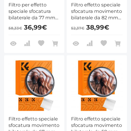
Filtro per effetto
Filtro effetto speciale
speciale sfocatura
sfocatura movimento
bilaterale da 77 mm
bilaterale da 82 mm
in vetro ottico per
in vetro ottico per
36,99€
38,99€
58,33€
52,37€
obiettivi per
obiettivo fotocamera
fotocamere serie
serie Nano-B
Nano-B
Filtro effetto speciale
Filtro effetto speciale
sfocatura movimento
sfocatura movimento